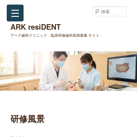
メ
イ
検
ン
索
コ
ARK resiDENT
ン
アーク歯科クリニック 臨床研修歯科医師募集 サイト
テ
ン
ツ
へ
移
動
研修風景