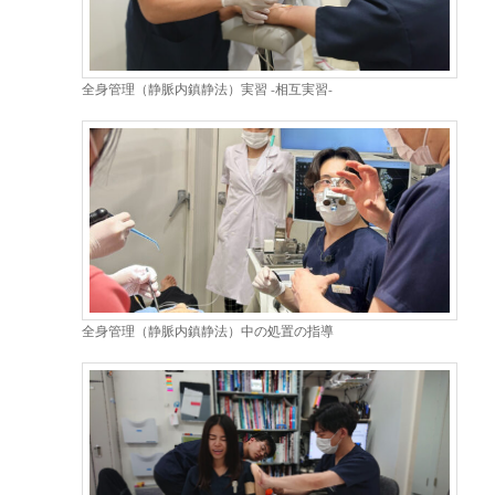
全身管理（静脈内鎮静法）実習 -相互実習-
全身管理（静脈内鎮静法）中の処置の指導