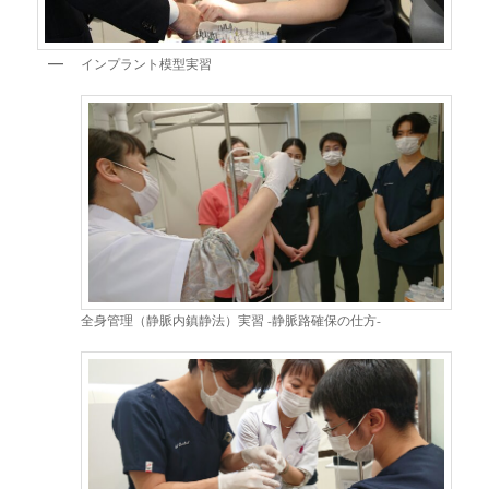
インプラント模型実習
全身管理（静脈内鎮静法）実習 -静脈路確保の仕方-